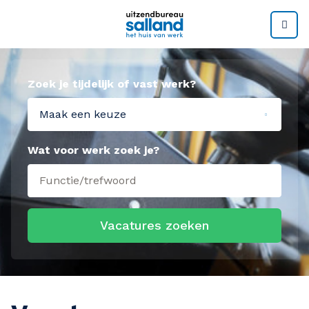
M
Zoek je tijdelijk of vast werk?
Maak een keuze
Wat voor werk zoek je?
Vacatures zoeken