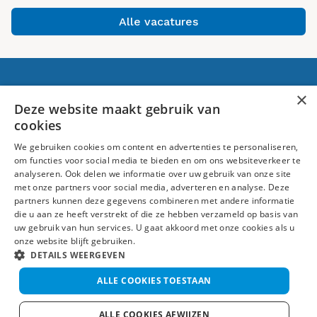
Alle vacatures
Voor jou
×
Deze website maakt gebruik van
cookies
Banen in Raalte
We gebruiken cookies om content en advertenties te personaliseren,
Over ons
om functies voor social media te bieden en om ons websiteverkeer te
analyseren. Ook delen we informatie over uw gebruik van onze site
Volg ons
met onze partners voor social media, adverteren en analyse. Deze
partners kunnen deze gegevens combineren met andere informatie
die u aan ze heeft verstrekt of die ze hebben verzameld op basis van
uw gebruik van hun services. U gaat akkoord met onze cookies als u
onze website blijft gebruiken.
DETAILS WEERGEVEN
ALLE COOKIES TOESTAAN
Algemene voorwaarden
Disclaimer
Privacy
ALLE COOKIES AFWIJZEN