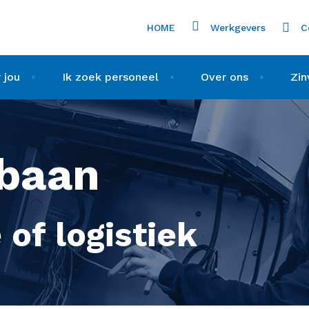
HOME
Werkgevers
C
 jou
Ik zoek personeel
Over ons
Zin
tbaan
 of logistiek