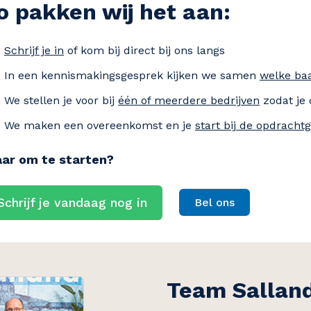
o pakken wij het aan:
Schrijf je in
of kom bij direct bij ons langs
In een kennismakingsgesprek kijken we samen
welke baa
We stellen je voor bij
één of meerdere bedrijven
zodat je 
We maken een overeenkomst en je
start bij de opdracht
aar om te starten?
Schrijf je vandaag nog in
Bel ons
Team Sallan