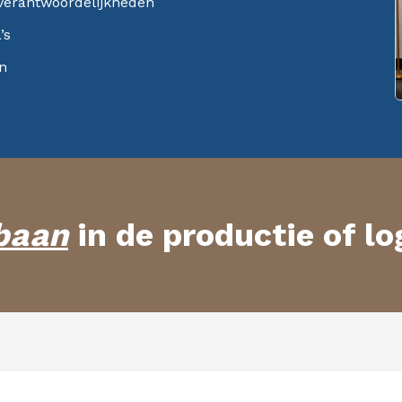
 verantwoordelijkheden
’s
en
pbaan
in de productie of lo