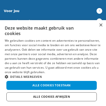
Voor jou
Banen in Raalte
×
Deze website maakt gebruik van
Over ons
cookies
We gebruiken cookies om content en advertenties te personaliseren,
Volg ons
om functies voor social media te bieden en om ons websiteverkeer te
analyseren. Ook delen we informatie over uw gebruik van onze site
met onze partners voor social media, adverteren en analyse. Deze
partners kunnen deze gegevens combineren met andere informatie
die u aan ze heeft verstrekt of die ze hebben verzameld op basis van
uw gebruik van hun services. U gaat akkoord met onze cookies als u
onze website blijft gebruiken.
Algemene voorwaarden
Disclaimer
Privacy
DETAILS WEERGEVEN
ALLE COOKIES TOESTAAN
© Uitzendbureau Salland 2026
ALLE COOKIES AFWIJZEN