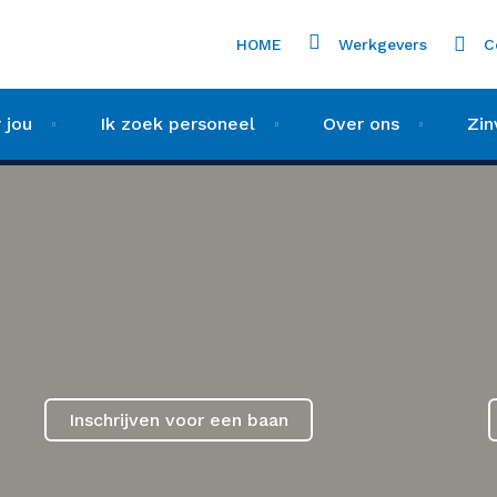
HOME
Werkgevers
C
 jou
Ik zoek personeel
Over ons
Zin
Inschrijven voor een baan