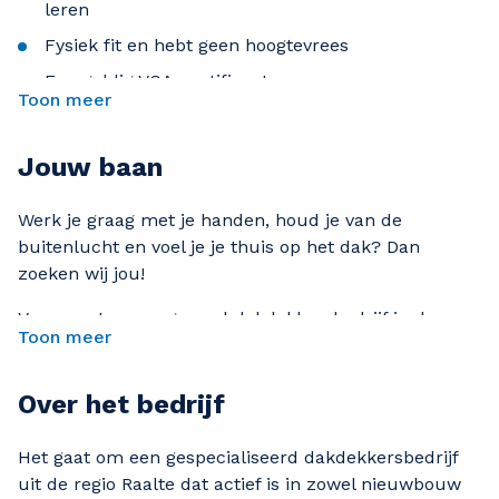
leren
Fysiek fit en hebt geen hoogtevrees
Een geldig VCA-certificaat
Toon meer
Rijbewijs B is een pré
Je werkt nauwkeurig, veilig en in teamverband
Jouw baan
Werk je graag met je handen, houd je van de
buitenlucht en voel je je thuis op het dak? Dan
zoeken wij jou!
Voor een toonaangevend dakdekkersbedrijf in de
Toon meer
regio Raalte zoeken wij een dakdekker voor
nieuwbouw- én renovatieprojecten. Je werkt aan
diverse daken – plat én hellend – en draagt bij aan
Over het bedrijf
de bouw en verbetering van woningen, hallen en
bedrijfspanden.
Het gaat om een gespecialiseerd dakdekkersbedrijf
uit de regio Raalte dat actief is in zowel nieuwbouw
Wat ga je doen?