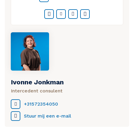
Facebook
Twitter
LinkedIn
WhatsApp
Ivonne Jonkman
Intercedent consulent
+31572354050
Stuur mij een e-mail