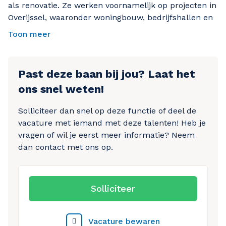
als renovatie. Ze werken voornamelijk op projecten in
Overijssel, waaronder woningbouw, bedrijfshallen en
Dakbedekking aanbrengen: bitumen, kunststof of
utiliteitsgebouwen. Het team is ervaren, werkt veel
dakpannen
Toon meer
met bitumen en kunststof dakbedekking, en voert
Werken aan zowel platte als hellende daken
zowel platte als hellende dakprojecten uit. Er heerst
Isoleren, afwerken en veilig werken op hoogte
een nuchtere, no-nonsense werkcultuur waarin
Past deze baan bij jou? Laat het
kwaliteit en vakmanschap vooropstaan.
Projecten in de nieuwbouw en renovatie,
ons snel weten!
voornamelijk in de regio Salland
Solliciteer dan snel op deze functie of deel de
vacature met iemand met deze talenten! Heb je
vragen of wil je eerst meer informatie? Neem
dan contact met ons op.
Solliciteer
Vacature bewaren