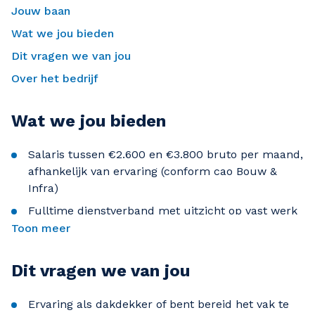
Jouw baan
Wat we jou bieden
Dit vragen we van jou
Over het bedrijf
Wat we jou bieden
Salaris tussen €2.600 en €3.800 bruto per maand,
afhankelijk van ervaring (conform cao Bouw &
Infra)
Fulltime dienstverband met uitzicht op vast werk
Toon meer
Pensioenopbouw via Bpf Bouw, vakantiegeld en
eventuele toeslagen
Dit vragen we van jou
Korte reistijden, mooie projecten in de regio
Werken in een hecht en nuchter team
Ervaring als dakdekker of bent bereid het vak te