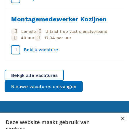
Montagemedewerker Kozijnen
Lemele
Uitzicht op vast dienstverband
40 uur
17,34
per uur
Bekijk vacature
Bekijk alle vacatures
Nieuwe vacatures ontvangen
Voor jou
×
Deze website maakt gebruik van
cookies
Banen in Raalte