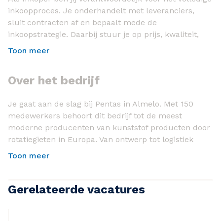
inkoopproces. Je onderhandelt met leveranciers,
sluit contracten af en bepaalt mede de
inkoopstrategie. Daarbij stuur je op prijs, kwaliteit,
beschikbaarheid en leverbetrouwbaarheid. Jouw
Toon meer
keuzes hebben direct invloed op de prestaties en
groei van de organisatie.
Over het bedrijf
Als Inkoper houd jij je bezig met:
Je gaat aan de slag bij Pentas in Almelo. Met 150
Wereldwijd inkopen van materialen en diensten
medewerkers behoort dit bedrijf tot de meest
Onderhandelen over prijzen, voorwaarden en
moderne producenten van kunststof producten door
contracten
rotatiegieten in Europa. Van ontwerp tot logistiek
gebeurt alles onder één dak. De combinatie van
Ontwikkelen van voorraadstrategieën en
Toon meer
techniek, innovatie en korte lijnen zorgt voor een
voorraadbeleid
werkomgeving waarin je snel kunt schakelen en echt
Bewaken van leverbetrouwbaarheid en supply
impact maakt.
Gerelateerde vacatures
chain risico's
Ben jij de Inkoper die kansen ziet, stevig
Onderhouden van contacten met leveranciers en
onderhandelt en graag werkt in een technische
interne afdelingen