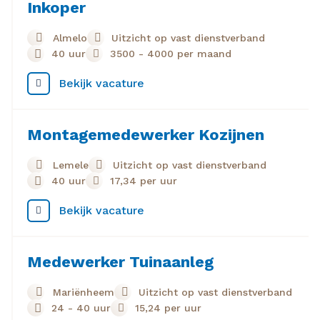
Inkoper
omgeving? Solliciteer vandaag nog op deze vacature
Signaleren van inkooptrends en
Inkoper in Almelo!
kostenbesparingen
Almelo
Uitzicht op vast dienstverband
40 uur
3500
-
4000
per maand
Samenwerken met verkoop, logistiek, engineering,
planning en productie
Bekijk vacature
Daarom wil je deze baan:
Montagemedewerker Kozijnen
Salaris tussen €3.500 en €4.000 bruto per maand
Maar liefst 48 vakantiedagen per jaar
Lemele
Uitzicht op vast dienstverband
Veel ruimte voor ontwikkeling en opleidingen
40 uur
17,34
per uur
Werken bij een innovatieve technische marktleider
Bekijk vacature
Medewerker Tuinaanleg
Mariënheem
Uitzicht op vast dienstverband
24 - 40 uur
15,24
per uur