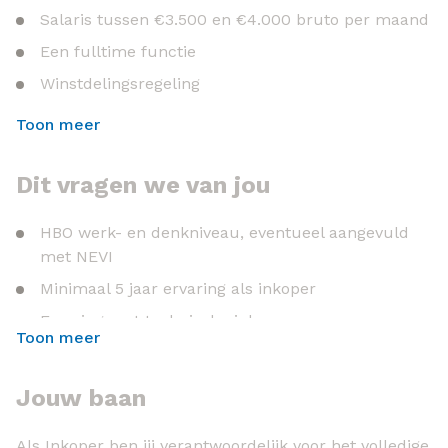
Salaris tussen €3.500 en €4.000 bruto per maand
Een fulltime functie
Winstdelingsregeling
25 vakantiedagen en 23 ATV-dagen
Toon meer
Reiskostenvergoeding
Laptop en telefoon van de zaak
Dit vragen we van jou
Goede pensioenregeling
HBO werk- en denkniveau, eventueel aangevuld
met NEVI
Minimaal 5 jaar ervaring als inkoper
Ervaring met technische inkoop en
Toon meer
productieprocessen
Jouw baan
Als Inkoper ben jij verantwoordelijk voor het volledige