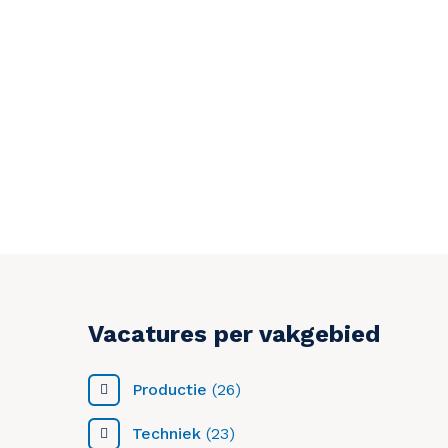
Vacatures per vakgebied
Productie
(26)
Techniek
(23)