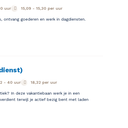
0 uur
15,09
-
15,30
per uur
s, ontvang goederen en werk in dagdiensten.
dienst)
2 - 40 uur
18,32
per uur
stiek? In deze vakantiebaan werk je in een
erdient terwijl je actief bezig bent met laden