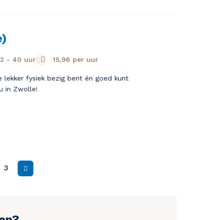
e)
2 - 40 uur
15,96
per uur
je lekker fysiek bezig bent én goed kunt
u in Zwolle!
3
Volgende
gen?