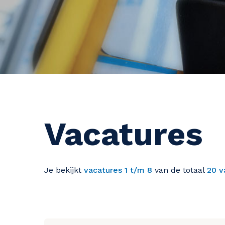
Vacatures
Je bekijkt
vacatures 1 t/m 8
van de totaal
20 v