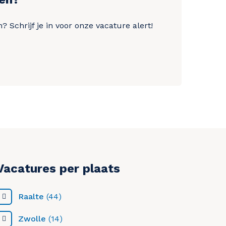
? Schrijf je in voor onze vacature alert!
Vacatures per plaats
Raalte
(44)
Zwolle
(14)