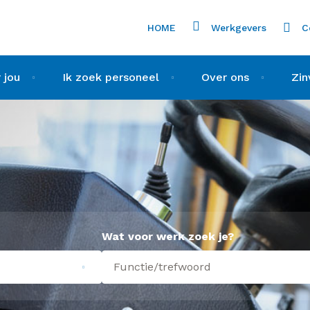
HOME
Werkgevers
C
 jou
Ik zoek personeel
Over ons
Zin
Wat voor werk zoek je?