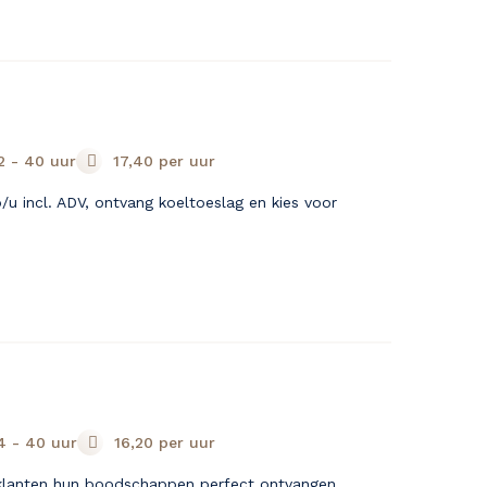
2 - 40 uur
17,40
per uur
/u incl. ADV, ontvang koeltoeslag en kies voor
4 - 40 uur
16,20
per uur
 klanten hun boodschappen perfect ontvangen.