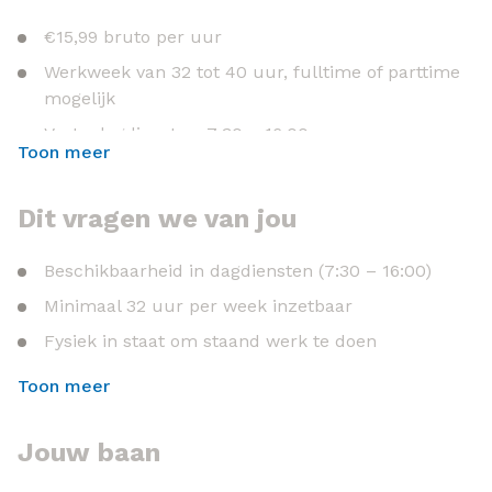
€15,99 bruto per uur
Werkweek van 32 tot 40 uur, fulltime of parttime
mogelijk
Vaste dagdiensten: 7:30 – 16:00
Toon meer
Mogelijkheden om door te groeien binnen de
productie
Dit vragen we van jou
Opleiding en ontwikkeling om nieuwe
vaardigheden te leren
Beschikbaarheid in dagdiensten (7:30 – 16:00)
Werken in een stabiele en moderne werkomgeving
Minimaal 32 uur per week inzetbaar
Fysiek in staat om staand werk te doen
Toon meer
Jouw baan