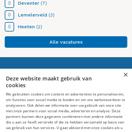
Deventer
(7)
Lemelerveld
(3)
Heeten
(2)
Alle vacatures
Voor jou
×
Deze website maakt gebruik van
cookies
Banen in Raalte
We gebruiken cookies om content en advertenties te personaliseren,
Over ons
om functies voor social media te bieden en om ons websiteverkeer te
analyseren. Ook delen we informatie over uw gebruik van onze site
Volg ons
met onze partners voor social media, adverteren en analyse. Deze
partners kunnen deze gegevens combineren met andere informatie
die u aan ze heeft verstrekt of die ze hebben verzameld op basis van
uw gebruik van hun services. U gaat akkoord met onze cookies als u