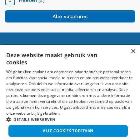
Heeten
(2)
Alle vacatures
Voor jou
×
Deze website maakt gebruik van
cookies
Banen in Raalte
We gebruiken cookies om content en advertenties te personaliseren,
Over ons
om functies voor social media te bieden en om ons websiteverkeer te
analyseren. Ook delen we informatie over uw gebruik van onze site
Volg ons
met onze partners voor social media, adverteren en analyse. Deze
partners kunnen deze gegevens combineren met andere informatie
die u aan ze heeft verstrekt of die ze hebben verzameld op basis van
uw gebruik van hun services. U gaat akkoord met onze cookies als u
onze website blijft gebruiken.
DETAILS WEERGEVEN
ALLE COOKIES TOESTAAN
Algemene voorwaarden
Disclaimer
Privacy