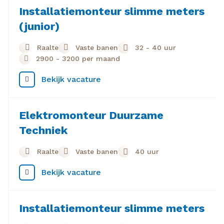
van de installatie en zorg je dat alles veilig en correct
Installatiemonteur slimme meters
functioneert.
(junior)
Werktijden
Raalte
Vaste banen
32 - 40 uur
Je werkt fulltime in dagdiensten van maandag t/m
2900
-
3200
per maand
vrijdag. Je planning biedt veel zelfstandigheid en
afwisseling in de regio Noord- en Oost-Nederland.
Bekijk vacature
Wil jij betaald een vak leren met toekomst?
Solliciteer vandaag nog
op de vacature
Elektromonteur Duurzame
Installatiemonteur Slimme Meters (junior).
Techniek
Raalte
Vaste banen
40 uur
Bekijk vacature
Installatiemonteur slimme meters