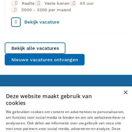
Raalte
Vaste banen
40 uur
3000
-
3200
per maand
Bekijk vacature
Bekijk alle vacatures
Nieuwe vacatures ontvangen
Voor jou
×
Deze website maakt gebruik van
cookies
Banen in Raalte
We gebruiken cookies om content en advertenties te personaliseren,
Over ons
om functies voor social media te bieden en om ons websiteverkeer te
analyseren. Ook delen we informatie over uw gebruik van onze site
Volg ons
met onze partners voor social media, adverteren en analyse. Deze