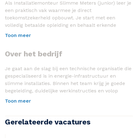
Als Installatiemonteur Slimme Meters (junior) leer je
een praktisch vak waarmee je direct
toekomstzekerheid opbouwt. Je start met een
volledig betaalde opleiding en behaalt erkende
certificaten op het gebied van gas-, elektro- en
Toon meer
veiligheidstechniek. Daarna ga je zelfstandig op pad
in jouw regio om slimme meters te installeren en
Over het bedrijf
bewoners duidelijk uitleg te geven. Je werkt
zelfstandig, hebt veel vrijheid en bouwt stap voor
Je gaat aan de slag bij een technische organisatie die
stap aan een stabiele carrière in de techniek.
gespecialiseerd is in energie-infrastructuur en
Wat je gaat doen
slimme installaties. Binnen het team krijg je goede
begeleiding, duidelijke werkinstructies en volop
Als Installatiemonteur Slimme Meters (junior)
kansen om jezelf verder te ontwikkelen.
Toon meer
installeer en vervang je slimme gas- en
elektrameters bij particulieren. Je voert
veiligheidscontroles uit, registreert werkzaamheden
Gerelateerde vacatures
digitaal en signaleert technische afwijkingen.
Daarnaast geef je bewoners uitleg over de werking