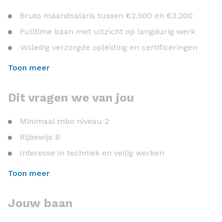
Bruto maandsalaris tussen €2.900 en €3.200
Fulltime baan met uitzicht op langdurig werk
Volledig verzorgde opleiding en certificeringen
Eigen werkbus met tankpas
Toon meer
25 vakantiedagen en 8% vakantiegeld
Pensioenopbouw volgens CAO Metaal & Techniek
Dit vragen we van jou
Minimaal mbo niveau 2
Rijbewijs B
Interesse in techniek en veilig werken
Je communiceert makkelijk met bewoners
Toon meer
Jouw baan