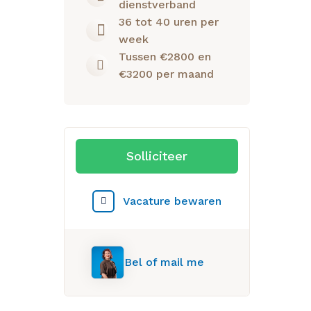
dienstverband
36 tot 40 uren per
week
Tussen €2800 en
€3200 per maand
Solliciteer
Vacature bewaren
Bel of mail me