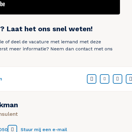
u? Laat het ons snel weten!
ctie of deel de vacature met iemand met deze
e eerst meer informatie? Neem dan contact met ons
n
Facebook
Twitter
Link
nkman
nsulent
050
Stuur mij een e-mail