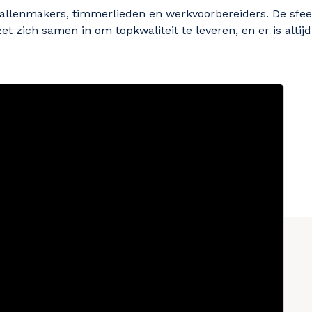
llenmakers, timmerlieden en werkvoorbereiders. De sfeer
zet zich samen in om topkwaliteit te leveren, en er is altij