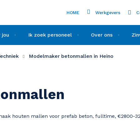
HOME
Werkgevers
C
 jou
Ik zoek personeel
Over ons
Zin
echniek
Modelmaker betonmallen in Heino
tonmallen
aak houten mallen voor prefab beton, fulltime, €2800-3