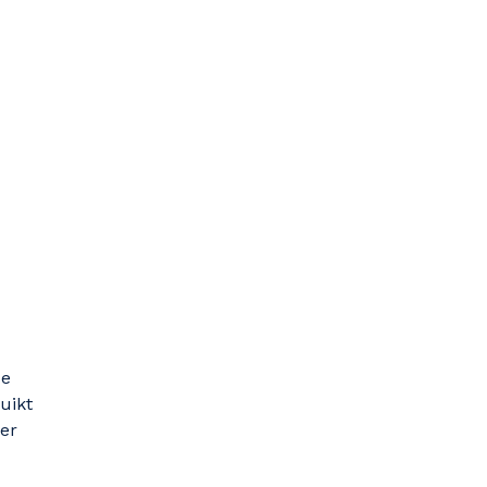
de
uikt
er