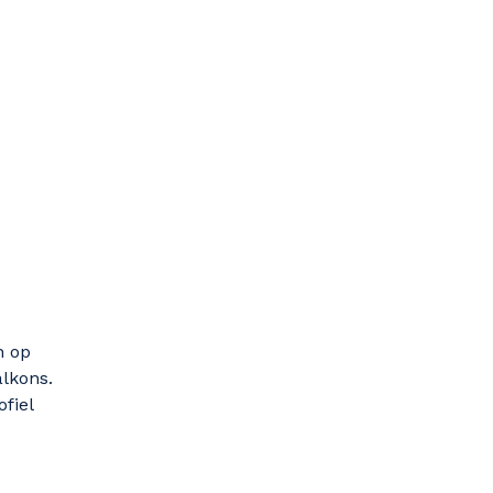
n op
lkons.
fiel