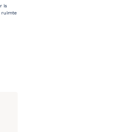
 is
d ruimte