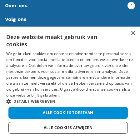
Over ons
Volg ons
×
Deze website maakt gebruik van
cookies
We gebruiken cookies om content en advertenties te personaliseren,
om functies voor social media te bieden en om ons websiteverkeer te
Algemene voorwaarden
Disclaimer
Privacy
analyseren. Ook delen we informatie over uw gebruik van onze site
met onze partners voor social media, adverteren en analyse. Deze
© Uitzendbureau Salland 2026
partners kunnen deze gegevens combineren met andere informatie
die u aan ze heeft verstrekt of die ze hebben verzameld op basis van
uw gebruik van hun services. U gaat akkoord met onze cookies als u
onze website blijft gebruiken.
DETAILS WEERGEVEN
ALLE COOKIES TOESTAAN
ALLE COOKIES AFWIJZEN